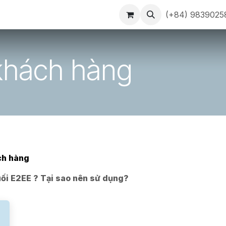
ịch vụ
Tin tức
Công ty
Liên hệ
(+84) 9839025
khách hàng
ch hàng
ối E2EE ? Tại sao nên sử dụng?