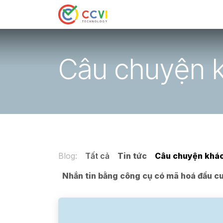
Bỏ qua để đến Nội dung
Trang chủ
Sản phẩm
D
Câu chuyện 
Blog:
Tất cả
Tin tức
Câu chuyện khá
Nhắn tin bằng công cụ có mã hoá đầu cu