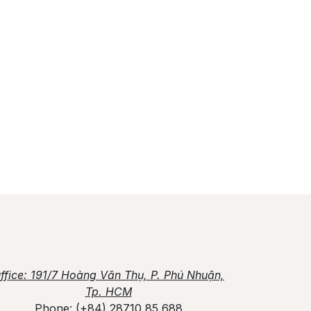
ffice
: 191/7 Hoàng Văn Thụ, P. Phú Nhuận,
Tp. HCM
Phone:
(+84) 28710 85 688