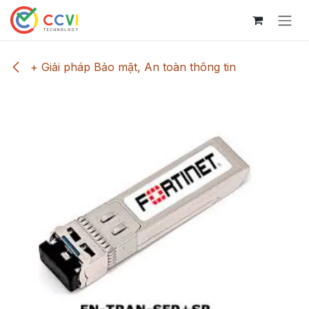
Bỏ qua để đến Nội dung
+ Giải pháp Bảo mật, An toàn thông tin