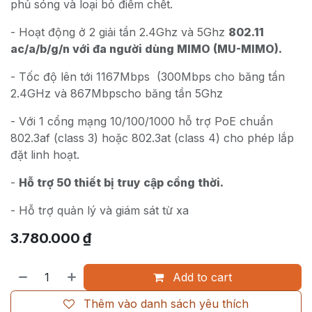
phủ sóng và loại bỏ điểm chết.
- Hoạt động ở 2 giải tần 2.4Ghz và 5Ghz
802.11
ac/a/b/g/n với đa người dùng MIMO (MU-MIMO).
- Tốc độ lên tới 1167Mbps (300Mbps cho băng tần
2.4GHz và 867Mbpscho băng tần 5Ghz
- Với 1 cổng mạng 10/100/1000 hỗ trợ PoE chuẩn
802.3af (class 3) hoặc 802.3at (class 4) cho phép lắp
đặt linh hoạt.
-
Hỗ trợ 50 thiết bị truy cập cồng thời.
- Hỗ trợ quản lý và giám sát từ xa
3.780.000
₫
Add to cart
Thêm vào danh sách yêu thích